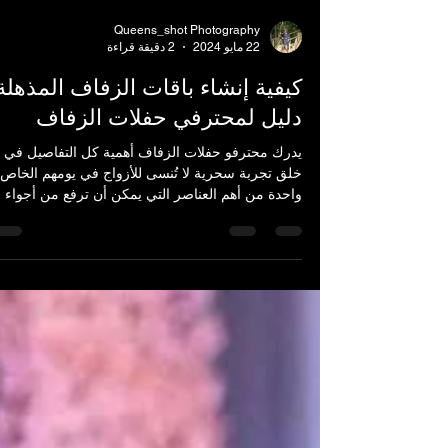
Queens_shot Photography
22 مايو 2024
2 دقيقة قراءة
كيفية إنشاء باقات الزفاف المذهلة:
دليل لمحترفي حفلات الزفاف
يدرك محترفو حفلات الزفاف أهمية كل التفاصيل في
خلق تجربة سحرية لا تُنسى للأزواج في يومهم الخاص.
واحدة من أهم العناصر التي يمكن أن ترفع من أجواء
حفل الزفاف هي باقة الزفاف. في هذا الدليل، سنرش
عبر فن صناعة باقات الزفاف المذهلة التي ستترك
انطباعًا دائمًا على جميع الحاضرين.